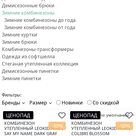
Демисезонные брюки
Зимние комбинезоны
Зимние комбинезоны до года
Зимние комбинезоны от года
Зимние куртки
Зимние брюки
Комбинезоны-трансформеры
Одежда из софтшелла
Стеганая утепленная коллекция
Демисезонные пинетки
Зимние пинетки
Фильтры:
Бренды
Размер
Новинки
Со скидкой
ЦЕНОПАД
ЦЕНОПАД
Сортировать по:
умолчанию
КОМБИНЕЗОН
КОМБИНЕЗОН
-50%
-50%
УТЕПЛЕННЫЙ LEOKID HERO,
УТЕПЛЕННЫЙ LEOKID HERO,
SAY MY NAME DARK GRAY
СOLIBRI BLOSSOM