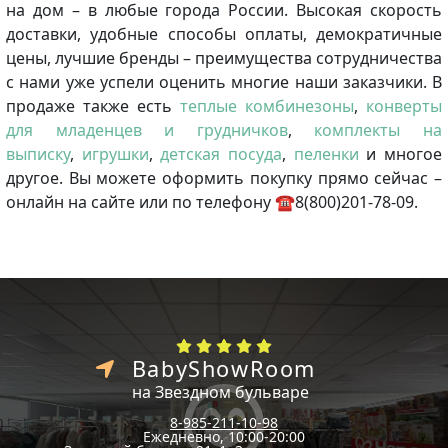
на дом – в любые города России. Высокая скорость
доставки, удобные способы оплаты, демократичные
цены, лучшие бренды – преимущества сотрудничества
с нами уже успели оценить многие наши заказчики. В
продаже также есть
теплые комбинезоны
,
конверты
для младенцев и грудничков
,
комплекты на
выписку
,
игрушки
,
детская посуда
,
пеленки
и многое
другое. Вы можете оформить покупку прямо сейчас –
онлайн на сайте или по телефону ☎8(800)201-78-09.
BabyShowRoom
на Звездном бульваре
8-985-211-10-98
Ежедневно, 10:00-20:00