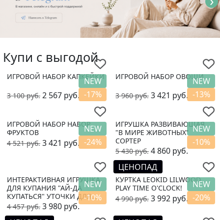
›
Купи с выгодой
ИГРОВОЙ НАБОР КАПКЕЙКИ
ИГРОВОЙ НАБОР ОВОЩИ
NEW
NEW
-17%
-13%
2 567
руб.
3 421
руб.
3 100
руб.
3 960
руб.
ИГРОВОЙ НАБОР НАБОР
ИГРУШКА РАЗВИВАЮЩАЯ
NEW
NEW
ФРУКТОВ
"В МИРЕ ЖИВОТНЫХ"
СОРТЕР
-24%
-10%
3 421
руб.
4 521
руб.
4 860
руб.
5 430
руб.
ЦЕНОПАД
ИНТЕРАКТИВНАЯ ИГРУШКА
КУРТКА LEOKID LILWOOD
NEW
NEW
ДЛЯ КУПАНИЯ "АЙ-ДА
PLAY TIME O'CLOCK!
КУПАТЬСЯ" УТОЧКИ ДЛЯ
-10%
-20%
3 992
руб.
4 990
руб.
ВАННЫ
3 980
руб.
4 457
руб.