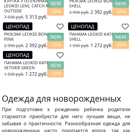
КУРТКА УТЕПЛЕННАЯ
РЮКЗАК LEOKID BONA SAND
NEW
NEW
LEOKID LENI, CATCH ME
SHELL
OUTSIDE
-30%
-20%
2 392
руб.
2 990
руб.
5 313
руб.
7 590
руб.
ЦЕНОПАД
ЦЕНОПАД
РЮКЗАК LEOKID BONA FAWN
ПАНАМА LEOKID KATO SAND
NEW
NEW
PINK
SHELL
-20%
-20%
2 392
руб.
1 272
руб.
2 990
руб.
1 590
руб.
ЦЕНОПАД
ПАНАМА LEOKID KATO
NEW
VETIVER GREEN
-20%
1 272
руб.
1 590
руб.
Одежда для новорожденных
При подготовке к рождению ребенка родители
стараются приобрести для него лучшие вещи, не
забывая о практичности. Разнообразная одежда для
новорожденных часто покупается впрок, так как