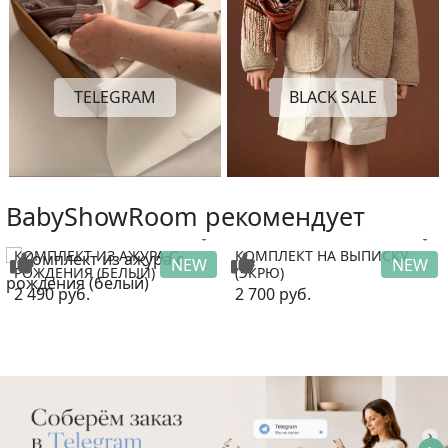
TELEGRAM
BLACK SALE
BabyShowRoom рекомендует
КОМПЛЕКТ ИЗ АЖУРА С
КОМПЛЕКТ НА ВЫПИСКУ
NEW
NEW
РОЖДЕНИЯ (БЕЛЫЙ)
(ЭКРЮ)
2 490
руб.
2 700
руб.