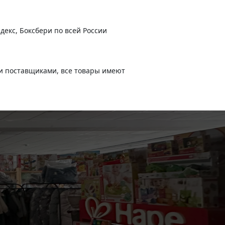
-
+
В корзину
790
руб.
декс, Боксбери по всей России
и поставщиками, все товары имеют