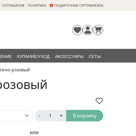
CОГЛАШЕНИЕ
ПОЛИТИКА
🎁 ПОДАРОЧНЫЕ СЕРТИФИКАТЫ
ЛЕНИЕ
КУПАНИЕ/УХОД
АКСЕССУАРЫ
СЕТЫ
нежно-розовый
Регистрация
Забыли
НОВИНКИ
пароль?
-розовый
-
+
В корзину
или