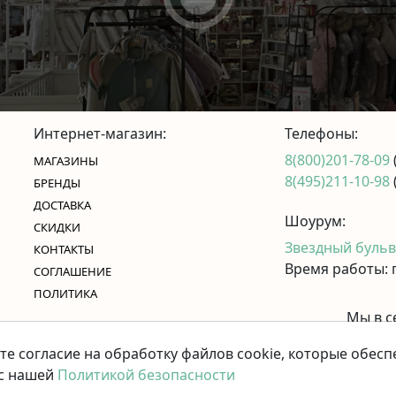
Интернет-магазин:
Телефоны:
8(800)201-78-09
МАГАЗИНЫ
8(495)211-10-98
БРЕНДЫ
ДОСТАВКА
Шоурум:
СКИДКИ
Звездный бульва
КОНТАКТЫ
Время работы: п
CОГЛАШЕНИЕ
ПОЛИТИКА
Мы в с
те согласие на обработку файлов cookie, которые обес
 с нашей
Политикой безопасности