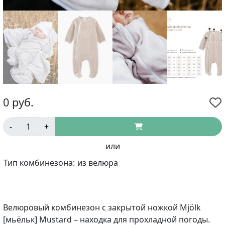
0
руб.
-
+
или
Тип комбинезона:
из велюра
Велюровый комбинезон с закрытой ножкой Mjölk
[мьёльк] Mustard – находка для прохладной погоды.