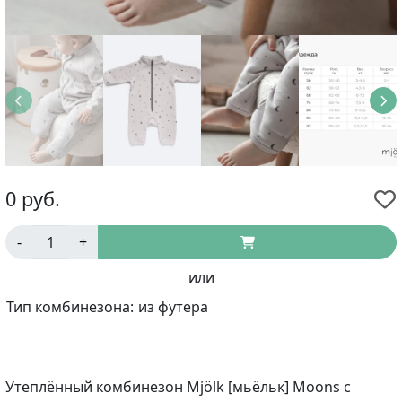
0
руб.
-
+
или
Тип комбинезона:
из футера
Утеплённый комбинезон Mjölk [мьёльк] Moons с