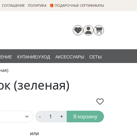
CОГЛАШЕНИЕ
ПОЛИТИКА
🎁 ПОДАРОЧНЫЕ СЕРТИФИКАТЫ
ЛЕНИЕ
КУПАНИЕ/УХОД
АКСЕССУАРЫ
СЕТЫ
ная)
Регистрация
Забыли
НОВИНКИ
пароль?
к (зеленая)
-
+
В корзину
или