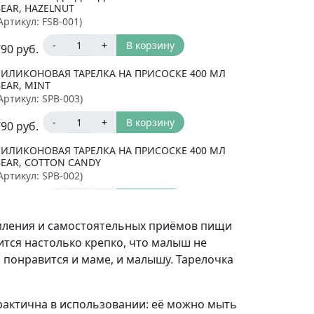
BEAR, HAZELNUT
Артикул:
FSB-001
)
-
+
В корзину
790
руб.
СИЛИКОНОВАЯ ТАРЕЛКА НА ПРИСОСКЕ 400 МЛ
EAR, MINT
Артикул:
SPB-003
)
-
+
В корзину
790
руб.
СИЛИКОНОВАЯ ТАРЕЛКА НА ПРИСОСКЕ 400 МЛ
BEAR, COTTON CANDY
Артикул:
SPB-002
)
-
+
В корзину
790
руб.
рмления и самостоятельных приёмов пищи
ится настолько крепко, что малыш не
 понравится и маме, и малышу. Тарелочка
Практична в использовании: её можно мыть