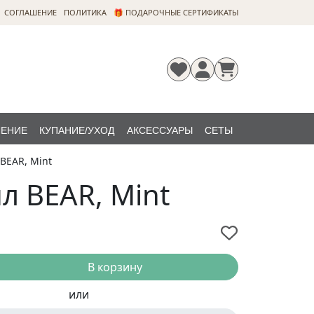
CОГЛАШЕНИЕ
ПОЛИТИКА
🎁 ПОДАРОЧНЫЕ СЕРТИФИКАТЫ
ЛЕНИЕ
КУПАНИЕ/УХОД
АКСЕССУАРЫ
СЕТЫ
BEAR, Mint
Регистрация
Забыли
НОВИНКИ
пароль?
л BEAR, Mint
В корзину
или