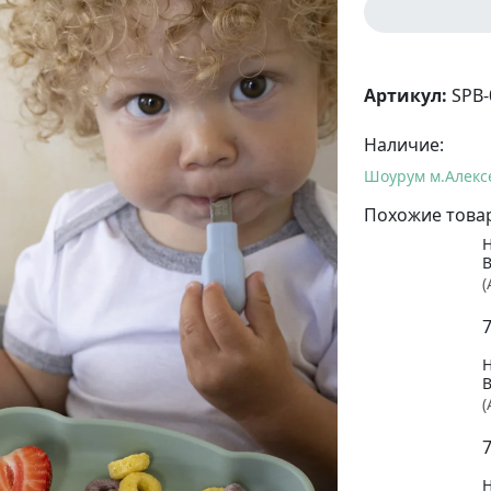
Артикул:
SPB-
Наличие:
Шоурум м.Алекс
Похожие това
B
(
(