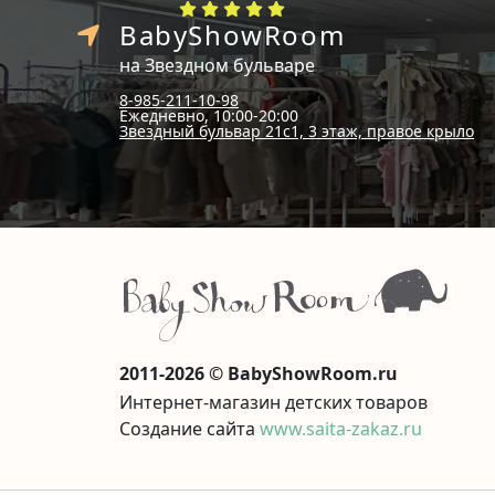
BabyShowRoom
на Звездном бульваре
8-985-211-10-98
Ежедневно, 10:00-20:00
Звездный бульвар 21с1, 3 этаж, правое крыло
2011-2026 © BabyShowRoom.ru
Интернет-магазин детских товаров
Создание сайта
www.saita-zakaz.ru