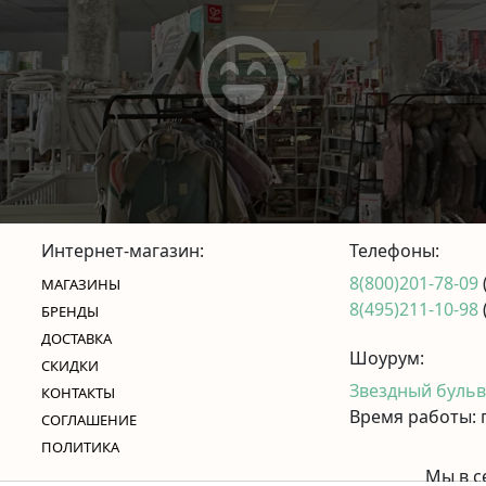
Интернет-магазин:
Телефоны:
8(800)201-78-09
МАГАЗИНЫ
8(495)211-10-98
БРЕНДЫ
ДОСТАВКА
Шоурум:
СКИДКИ
Звездный бульва
КОНТАКТЫ
Время работы: п
CОГЛАШЕНИЕ
ПОЛИТИКА
Мы в с