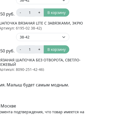
-
+
В корзину
850
руб.
ШАПОЧКА ВЯЗАНАЯ LITE С ЗАВЯЗКАМИ, ЭКРЮ
Артикул:
6195-02 38-42
)
-
+
В корзину
850
руб.
ВЯЗАНАЯ ШАПОЧКА БЕЗ ОТВОРОТА, СВЕТЛО-
БЕЖЕВЫЙ
Артикул:
8090-251-42-46
)
ремя. Малыш будет самым модным.
-
+
В корзину
790
руб.
ВЯЗАНАЯ ШАПОЧКА БЕЗ ОТВОРОТА, БЕЖЕВЫЙ
 Москве
Артикул:
8090-34-42-46
)
момента подтверждения, что товар имеется на