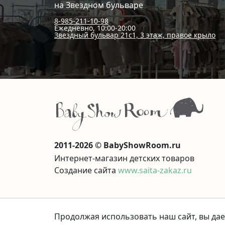
на Звездном бульваре
8-985-211-10-98
Ежедневно, 10:00-20:00
Звездный бульвар 21с1, 3 этаж, правое крыло
2011-2026 © BabyShowRoom.ru
Интернет-магазин детских товаров
Создание сайта
www.saita-zakaz.ru
Продолжая использовать наш сайт, вы дае