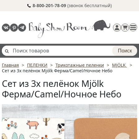
8-800-201-78-09
(звонок бесплатный)
Поиск
Главная
ПЕЛЕНКИ
Трикотажные пеленки
MJÖLK
Регистрация
Сет из 3х пелёнок Mjölk Ферма/Camel/Ночное Небо
п
Сет из 3х пелёнок Mjölk
Ферма/Camel/Ночное Небо