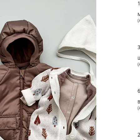
1
(
3
(
(
2