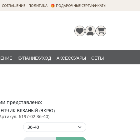
CОГЛАШЕНИЕ
ПОЛИТИКА
🎁 ПОДАРОЧНЫЕ СЕРТИФИКАТЫ
ЛЕНИЕ
КУПАНИЕ/УХОД
АКСЕССУАРЫ
СЕТЫ
Регистрация
Забыли
НОВИНКИ
пароль?
ии представлено:
ЧЕПЧИК ВЯЗАНЫЙ (ЭКРЮ)
Артикул:
6197-02 36-40
)