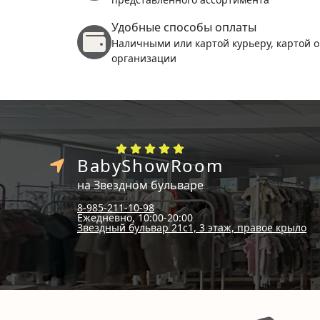
Удобные способы оплаты
Наличными или картой курьеру, картой о
организации
BabyShowRoom
на Звездном бульваре
8-985-211-10-98
Ежедневно, 10:00-20:00
Звездный бульвар 21с1, 3 этаж, правое крыло