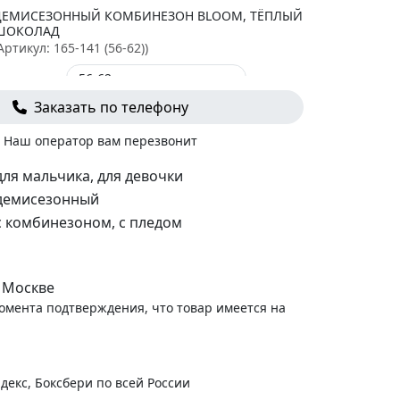
ДЕМИСЕЗОННЫЙ КОМБИНЕЗОН BLOOM, ТЁПЛЫЙ
ШОКОЛАД
Артикул:
165-141 (56-62)
)
Заказать по телефону
-
+
В корзину
 700
руб.
Наш оператор вам перезвонит
КОМБИНЕЗОН "ТЁПЛОЕ УТРО"
Артикул:
0101-01-012-56
)
для мальчика, для девочки
демисезонный
с комбинезоном, с пледом
-
+
В корзину
 600
руб.
ВЯЗАНЫЕ ПИНЕТКИ LITE ЭКРЮ
 Москве
Артикул:
880-02 S
)
момента подтверждения, что товар имеется на
-
+
В корзину
850
руб.
декс, Боксбери по всей России