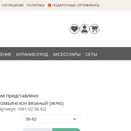
CОГЛАШЕНИЕ
ПОЛИТИКА
🎁 ПОДАРОЧНЫЕ СЕРТИФИКАТЫ
ЛЕНИЕ
КУПАНИЕ/УХОД
АКСЕССУАРЫ
СЕТЫ
Регистрация
Забыли
НОВИНКИ
пароль?
ии представлено:
КОМБИНЕЗОН ВЯЗАНЫЙ (ЭКРЮ)
Артикул:
7061-02 56-62
)