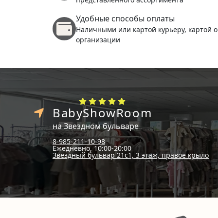
Удобные способы оплаты
Наличными или картой курьеру, картой о
организации
BabyShowRoom
на Звездном бульваре
8-985-211-10-98
Ежедневно, 10:00-20:00
Звездный бульвар 21с1, 3 этаж, правое крыло