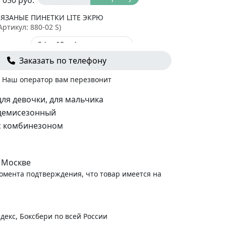
 050
руб.
ВЯЗАНЫЕ ПИНЕТКИ LITE ЭКРЮ
Артикул:
880-02 S
)
Заказать по телефону
-
+
В корзину
850
руб.
Наш оператор вам перезвонит
ЧЕПЧИК ДЛЯ НОВОРОЖДЕННОГО, ЭКРЮ В
КРАПИНКУ
для девочки, для мальчика
Артикул:
1529-134 36-38
)
демисезонный
с комбинезоном
-
+
В корзину
210
руб.
 Москве
момента подтверждения, что товар имеется на
декс, Боксбери по всей России