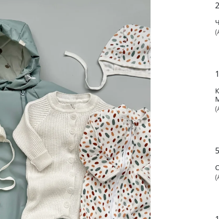
2
(
1
(
5
(