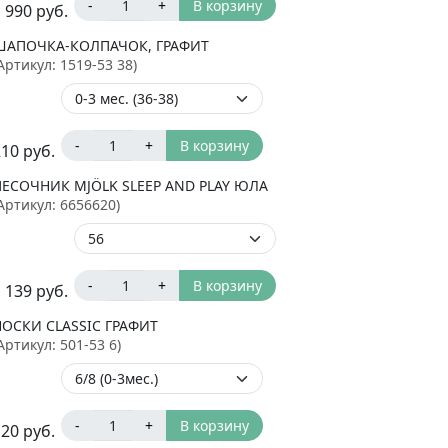
-
+
В корзину
 990
руб.
ШАПОЧКА-КОЛПАЧОК, ГРАФИТ
Артикул:
1519-53 38
)
-
+
В корзину
210
руб.
ПЕСОЧНИК MJÖLK SLEEP AND PLAY ЮЛА
Артикул:
6656620
)
-
+
В корзину
 139
руб.
НОСКИ CLASSIC ГРАФИТ
Артикул:
501-53 6
)
-
+
В корзину
120
руб.