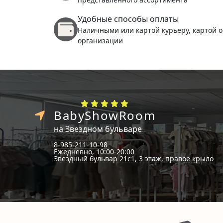
Удобные способы оплаты
Наличными или картой курьеру, картой о
организации
BabyShowRoom
на Звездном бульваре
8-985-211-10-98
Ежедневно, 10:00-20:00
Звездный бульвар 21с1, 3 этаж, правое крыло