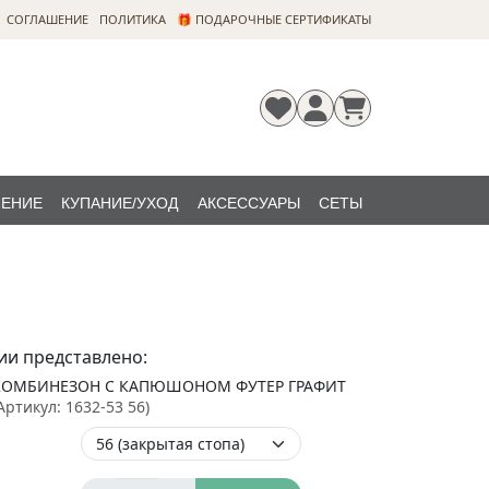
CОГЛАШЕНИЕ
ПОЛИТИКА
🎁 ПОДАРОЧНЫЕ СЕРТИФИКАТЫ
ЛЕНИЕ
КУПАНИЕ/УХОД
АКСЕССУАРЫ
СЕТЫ
Регистрация
Забыли
НОВИНКИ
пароль?
ии представлено:
КОМБИНЕЗОН С КАПЮШОНОМ ФУТЕР ГРАФИТ
Артикул:
1632-53 56
)