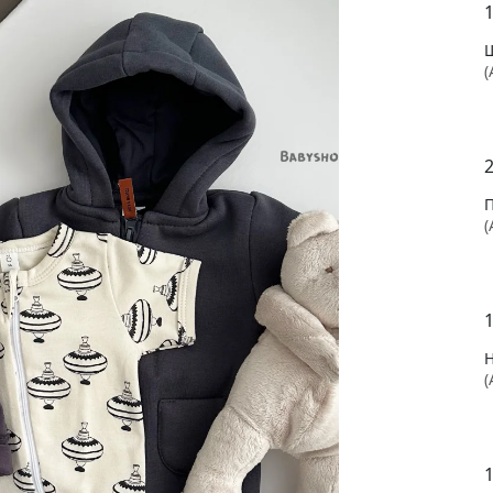
1
(
(
1
(