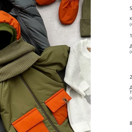
5
К
(
(
2
(