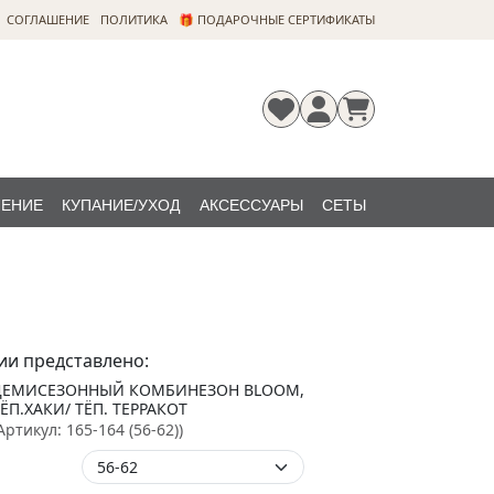
CОГЛАШЕНИЕ
ПОЛИТИКА
🎁 ПОДАРОЧНЫЕ СЕРТИФИКАТЫ
ЛЕНИЕ
КУПАНИЕ/УХОД
АКСЕССУАРЫ
СЕТЫ
Регистрация
Забыли
НОВИНКИ
пароль?
ии представлено:
ДЕМИСЕЗОННЫЙ КОМБИНЕЗОН BLOOM,
ЁП.ХАКИ/ ТЁП. ТЕРРАКОТ
Артикул:
165-164 (56-62)
)