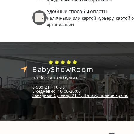
Удобные способы оплаты
Наличными или картой курьеру, картой о
организации
BabyShowRoom
на Звездном бульваре
8-985-211-10-98
Ежедневно, 10:00-20:00
Звездный бульвар 21с1, 3 этаж, правое крыло