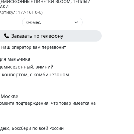
ДЕМИСЕЗОННЫЕ ПИНЕТКИ BLOOM, ТЕПЛЫЙ
ХАКИ
Артикул:
177-161 0-6
)
Заказать по телефону
-
+
В корзину
 250
руб.
Наш оператор вам перезвонит
ШАПОЧКА ВЯЗАНАЯ SIMPLE ХАКИ
Артикул:
6000-04 42
)
для мальчика
демисезонный, зимний
с конвертом, с комбинезоном
-
+
В корзину
890
руб.
БРЮЧКИ ВЯЗАНЫЕ SIMPLE КИРПИЧНЫЕ
 Москве
Артикул:
1750-105 74
)
момента подтверждения, что товар имеется на
-
+
В корзину
 550
руб.
декс, Боксбери по всей России