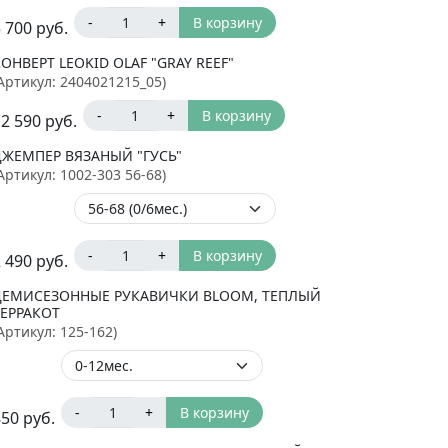
-
+
В корзину
 700
руб.
ОНВЕРТ LEOKID OLAF "GRAY REEF"
Артикул:
2404021215_05
)
-
+
В корзину
12 590
руб.
ДЖЕМПЕР ВЯЗАНЫЙ "ГУСЬ"
Артикул:
1002-303 56-68
)
-
+
В корзину
 490
руб.
ДЕМИСЕЗОННЫЕ РУКАВИЧКИ BLOOM, ТЕПЛЫЙ
ТЕРРАКОТ
Артикул:
125-162
)
-
+
В корзину
850
руб.