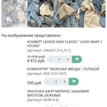
На изображении представлено:
КОНВЕРТ LEOKID NEW CLASSIC "LOOK WHAT I
FOUND"
(Артикул:
2404021214_511
)
10 590
руб.
-
+
8 472
руб.
КОМФОРТЕР "МОРСКАЯ ЗВЕЗДА", ГОЛУБОЙ
(Артикул:
BSR-0723-047
)
-
+
590
руб.
НОСОЧКИ АЖУР МЕРИНО, КАШЕМИР,
ВИСКОЗА, БЕЖЕВЫЕ
(Артикул:
804B-0-6
)