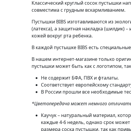
Классический круглый сосок пустышки нап
совместима с грудным вскармливанием.
Пустышки BIBS изготавливаются из эколог
(латекса), а защитная накладка (шилдик) 
кожей вокруг рта ребенка.
В каждой пустышке BIBS есть специальны
В нашем интернет-магазине только оригин
пустышки может быть как с логотипом, так 
Не содержит БФА, ПВХ и фталаты.
Соответствует европейскому стандарту
В России прошли все необходимые тес
*Цветопередача может немного отличать
Каучук – натуральный материал, кото
каждые 4-6 недель, однако срок мож
размера соска пустышки, так как прив