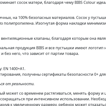
оминает сосок матери, благодаря чему BIBS Colour ид
ичных, на 100% безопасных материалов. Сосок у пустышк
– из полипропилена. Изогнутая форма накладки минимиз
е вентиляционные клапаны, благодаря которым она явля
альная продукция BIBS и все пустышки имеют логотип н
и без него, что зависит от партии товара.
: EN 1400+A1.
тирования, получены сертификаты безопасности 0+ для
ся от реальности.
рый может со временем растягиваться, менять форму и 
ет сокращаться при интенсивном использовании. Необх
ыкнув к увеличенному размеру, ребенок может отказатьс