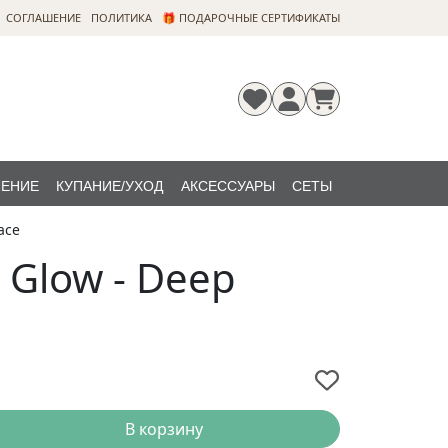
CОГЛАШЕНИЕ
ПОЛИТИКА
🎁 ПОДАРОЧНЫЕ СЕРТИФИКАТЫ
ЛЕНИЕ
КУПАНИЕ/УХОД
АКСЕССУАРЫ
СЕТЫ
ace
Регистрация
Забыли
НОВИНКИ
пароль?
 Glow - Deep
В корзину