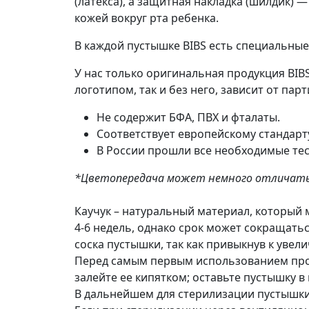
(латекса), а защитная накладка (шилдик)
кожей вокруг рта ребенка.
В каждой пустышке BIBS есть специальны
У нас только оригинальная продукция BIBS
логотипом, так и без него, зависит от парт
Не содержит БФА, ПВХ и фталаты.
Соответствует европейскому стандарту
В России прошли все необходимые тес
*Цветопередача может немного отличать
Каучук – натуральный материал, который 
4-6 недель, однако срок может сокращат
соска пустышки, так как привыкнув к увел
Перед самым первым использованием прос
залейте ее кипятком; оставьте пустышку в
В дальнейшем для стерилизации пустышки