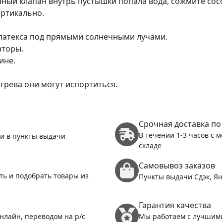
ный клапан внутрь пустышки попала вода, сожмите сос
ертикально.
 латекса под прямыми солнечными лучами.
аторы.
ине.
грева они могут испортиться.
Срочная доставка по
В течении 1-3 часов с 
 и в пункты выдачи
складе
Самовывоз заказов
ть и подобрать товары из
Пункты выдачи Сдэк, Ян
Гарантия качества
нлайн, переводом на р/с
Мы работаем с лучшим