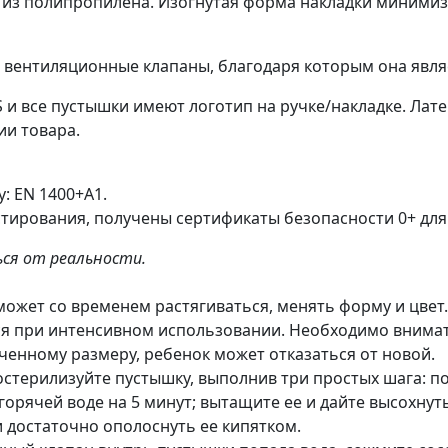
 — из полипропилена. Изогнутая форма накладки минимиз
е вентиляционные клапаны, благодаря которым она явля
 и все пустышки имеют логотип на ручке/накладке. Лат
ии товара.
: EN 1400+A1.
тирования, получены сертификаты безопасности 0+ для
ся от реальности.
может со временем растягиваться, менять форму и цве
ься при интенсивном использовании. Необходимо внима
иченному размеру, ребенок может отказаться от новой.
терилизуйте пустышку, выполнив три простых шага: по
 горячей воде на 5 минут; вытащите ее и дайте высохнут
 достаточно ополоснуть ее кипятком.