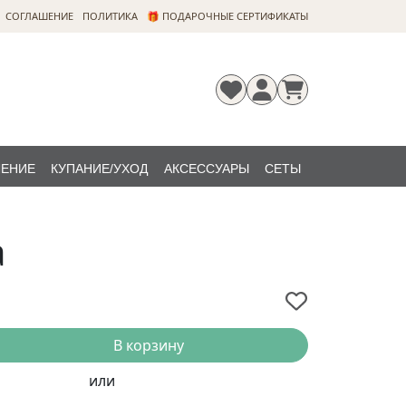
CОГЛАШЕНИЕ
ПОЛИТИКА
🎁 ПОДАРОЧНЫЕ СЕРТИФИКАТЫ
ЛЕНИЕ
КУПАНИЕ/УХОД
АКСЕССУАРЫ
СЕТЫ
Регистрация
Забыли
НОВИНКИ
пароль?
a
В корзину
или