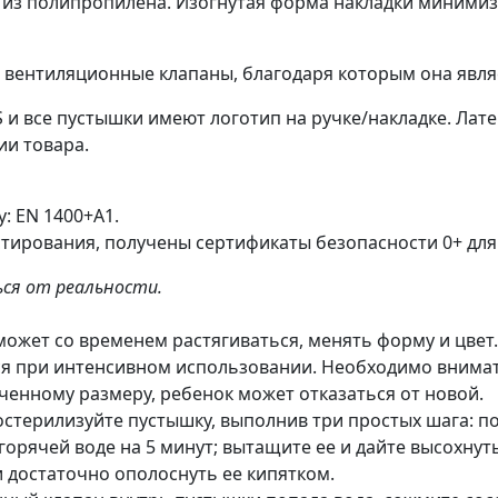
 — из полипропилена. Изогнутая форма накладки минимиз
е вентиляционные клапаны, благодаря которым она явля
 и все пустышки имеют логотип на ручке/накладке. Лат
ии товара.
: EN 1400+A1.
тирования, получены сертификаты безопасности 0+ для
ся от реальности.
может со временем растягиваться, менять форму и цве
ься при интенсивном использовании. Необходимо внима
иченному размеру, ребенок может отказаться от новой.
терилизуйте пустышку, выполнив три простых шага: по
 горячей воде на 5 минут; вытащите ее и дайте высохнут
 достаточно ополоснуть ее кипятком.