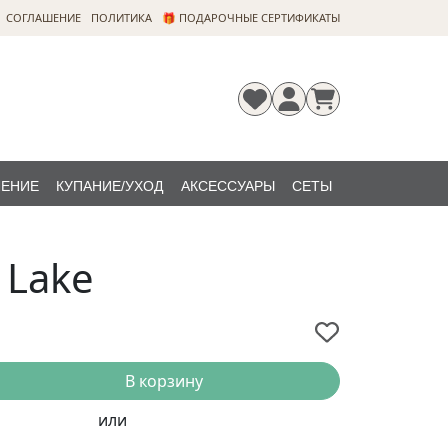
CОГЛАШЕНИЕ
ПОЛИТИКА
🎁 ПОДАРОЧНЫЕ СЕРТИФИКАТЫ
ЛЕНИЕ
КУПАНИЕ/УХОД
АКСЕССУАРЫ
СЕТЫ
Регистрация
Забыли
НОВИНКИ
пароль?
 Lake
В корзину
или