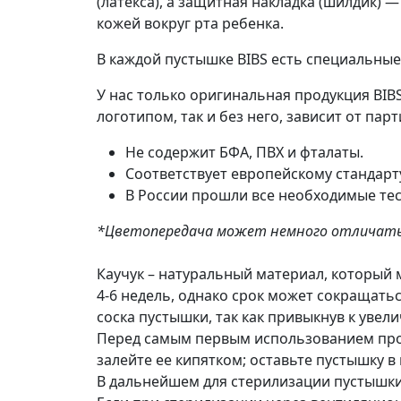
(латекса), а защитная накладка (шилдик)
кожей вокруг рта ребенка.
В каждой пустышке BIBS есть специальны
У нас только оригинальная продукция BIBS
логотипом, так и без него, зависит от парт
Не содержит БФА, ПВХ и фталаты.
Соответствует европейскому стандарту
В России прошли все необходимые тес
*Цветопередача может немного отличать
Каучук – натуральный материал, который 
4-6 недель, однако срок может сокращат
соска пустышки, так как привыкнув к увел
Перед самым первым использованием прос
залейте ее кипятком; оставьте пустышку в
В дальнейшем для стерилизации пустышки