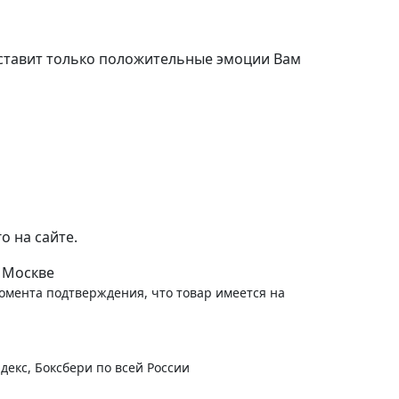
Артикул:
33154168
)
оставит только положительные эмоции Вам
-
+
В корзину
 665
руб.
о на сайте.
 Москве
момента подтверждения, что товар имеется на
декс, Боксбери по всей России