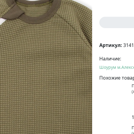
Артикул:
3141
Наличие:
Шоурум м.Алекс
Похожие това
(
1
(