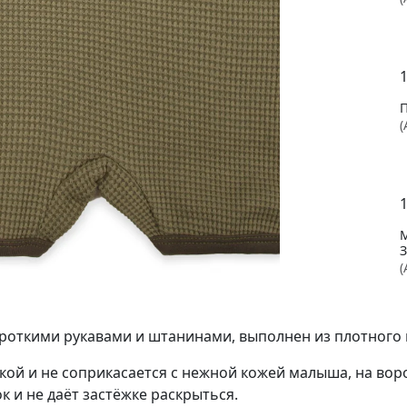
1
(
1
З
(
ороткими рукавами и штанинами, выполнен из плотного
1
ой и не соприкасается с нежной кожей малыша, на вор
 и не даёт застёжке раскрыться.