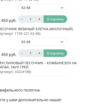
-
+
В корзину
 450
руб.
ПЕСОЧНИК ВЯЗАНЫЙ КЛЕТКА (МОЛОЧНЫЙ)
Артикул:
1730-221 62-68
)
-
+
В корзину
 450
руб.
МУСЛИНОВЫЙ ПЕСОЧНИК - КОМБИНЕЗОН НА
АПАХ, ТАУП ГРЕЙ
Артикул:
33224186
)
 вафельного полотна.
-
+
В корзину
 665
руб.
оте у шеи дополнительно нашит
МУСЛИНОВЫЙ ПЕСОЧНИК - КОМБИНЕЗОН НА
ЗАПАХ, МОЛОЧНЫЙ