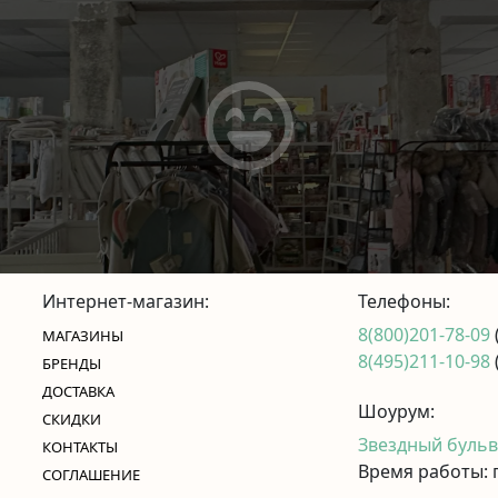
Интернет-магазин:
Телефоны:
8(800)201-78-09
МАГАЗИНЫ
8(495)211-10-98
БРЕНДЫ
ДОСТАВКА
Шоурум:
СКИДКИ
Звездный бульва
КОНТАКТЫ
Время работы: п
CОГЛАШЕНИЕ