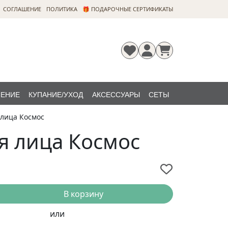
CОГЛАШЕНИЕ
ПОЛИТИКА
🎁 ПОДАРОЧНЫЕ СЕРТИФИКАТЫ
ЛЕНИЕ
КУПАНИЕ/УХОД
АКСЕССУАРЫ
СЕТЫ
лица Космос
Регистрация
Забыли
НОВИНКИ
пароль?
я лица Космос
В корзину
или