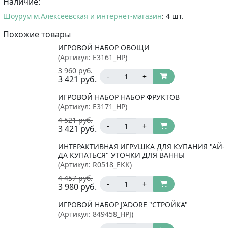
Наличие:
Шоурум м.Алексеевская и интернет-магазин
: 4 шт.
Похожие товары
ИГРОВОЙ НАБОР ОВОЩИ
(Артикул:
E3161_HP
)
3 960
руб.
-
+
3 421
руб.
ИГРОВОЙ НАБОР НАБОР ФРУКТОВ
(Артикул:
E3171_HP
)
4 521
руб.
-
+
3 421
руб.
ИНТЕРАКТИВНАЯ ИГРУШКА ДЛЯ КУПАНИЯ "АЙ-
ДА КУПАТЬСЯ" УТОЧКИ ДЛЯ ВАННЫ
(Артикул:
R0518_EKK
)
4 457
руб.
-
+
3 980
руб.
ИГРОВОЙ НАБОР J’ADORE "СТРОЙКА"
(Артикул:
849458_HPJ
)