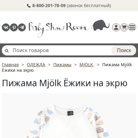
8-800-201-78-09
(звонок бесплатный)
Поиск
Главная
ОДЕЖДА
Пижамы
MJÖLK
Пижама Mjölk
Регистрация
Ёжики на экрю
п
Пижама Mjölk Ёжики на экрю