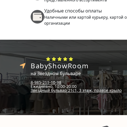
Удобные способы оплаты
Наличными или картой курьеру, картой о
организации
BabyShowRoom
на Звездном бульваре
8-985-211-10-98
Ежедневно, 10:00-20:00
Звездный бульвар 21с1, 3 этаж, правое крыло