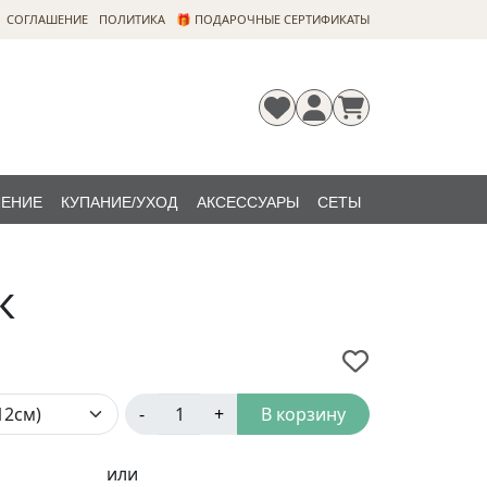
CОГЛАШЕНИЕ
ПОЛИТИКА
🎁 ПОДАРОЧНЫЕ СЕРТИФИКАТЫ
ЛЕНИЕ
КУПАНИЕ/УХОД
АКСЕССУАРЫ
СЕТЫ
Регистрация
Забыли
НОВИНКИ
пароль?
к
-
+
В корзину
или