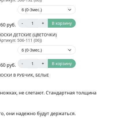
-
+
В корзину
160
руб.
НОСКИ ДЕТСКИЕ (ЦВЕТОЧКИ)
Артикул:
506-111 (06)
)
-
+
В корзину
160
руб.
НОСКИ В РУБЧИК, БЕЛЫЕ
Артикул:
502-37 9-10
)
ножках, не слетают. Стандартная толщина
-
+
В корзину
150
руб.
о, они надежно будут держаться.
НОСКИ В РУБЧИК, СЕРЫЕ
Артикул:
502-13-9-10
)