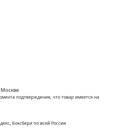
-
+
В корзину
150
руб.
 Москве
момента подтверждения, что товар имеется на
декс, Боксбери по всей России