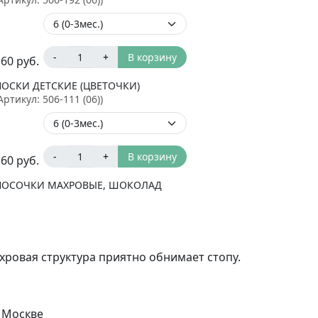
-
+
В корзину
160
руб.
НОСКИ ДЕТСКИЕ (ЦВЕТОЧКИ)
Артикул:
506-111 (06)
)
-
+
В корзину
160
руб.
НОСОЧКИ МАХРОВЫЕ, ШОКОЛАД
Артикул:
505-10 6
)
ахровая структура приятно обнимает стопу.
-
+
В корзину
180
руб.
НОСОЧКИ МАХРОВЫЕ, ЭКРЮ
Артикул:
505-02 6
)
 Москве