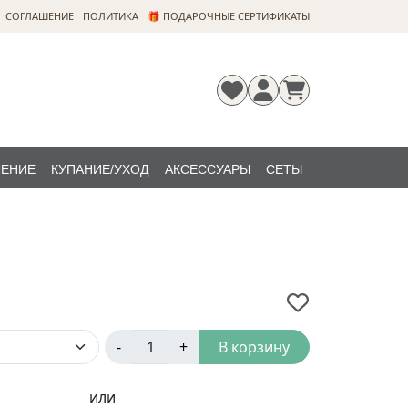
CОГЛАШЕНИЕ
ПОЛИТИКА
🎁 ПОДАРОЧНЫЕ СЕРТИФИКАТЫ
ЛЕНИЕ
КУПАНИЕ/УХОД
АКСЕССУАРЫ
СЕТЫ
Регистрация
Забыли
НОВИНКИ
пароль?
-
+
В корзину
или