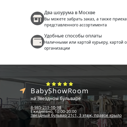
Два шоурума в Москве
Вы можете забрать заказ, а также приеха
представленного ассортимента
Удобные способы оплаты
Наличными или картой курьеру, картой о
организации
BabyShowRoom
на Звездном бульваре
8-985-211-10-98
Ежедневно, 10:00-20:00
Звездный бульвар 21с1, 3 этаж, правое крыло