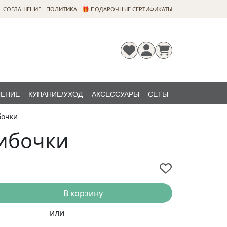
CОГЛАШЕНИЕ
ПОЛИТИКА
🎁 ПОДАРОЧНЫЕ СЕРТИФИКАТЫ
ЛЕНИЕ
КУПАНИЕ/УХОД
АКСЕССУАРЫ
СЕТЫ
бочки
Регистрация
Забыли
НОВИНКИ
пароль?
рибочки
В корзину
или