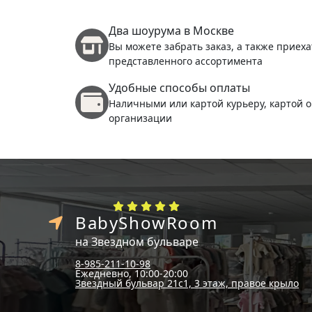
Два шоурума в Москве
Вы можете забрать заказ, а также приеха
представленного ассортимента
Удобные способы оплаты
Наличными или картой курьеру, картой о
организации
BabyShowRoom
на Звездном бульваре
8-985-211-10-98
Ежедневно, 10:00-20:00
Звездный бульвар 21с1, 3 этаж, правое крыло