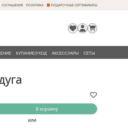
CОГЛАШЕНИЕ
ПОЛИТИКА
🎁 ПОДАРОЧНЫЕ СЕРТИФИКАТЫ
ЛЕНИЕ
КУПАНИЕ/УХОД
АКСЕССУАРЫ
СЕТЫ
Регистрация
Забыли
НОВИНКИ
пароль?
дуга
В корзину
или