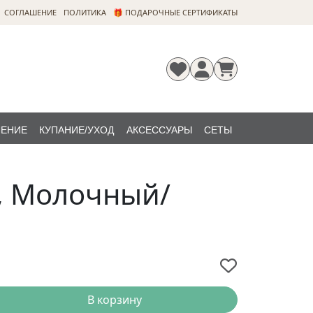
CОГЛАШЕНИЕ
ПОЛИТИКА
🎁 ПОДАРОЧНЫЕ СЕРТИФИКАТЫ
ЛЕНИЕ
КУПАНИЕ/УХОД
АКСЕССУАРЫ
СЕТЫ
Регистрация
Забыли
НОВИНКИ
пароль?
., Молочный/
В корзину