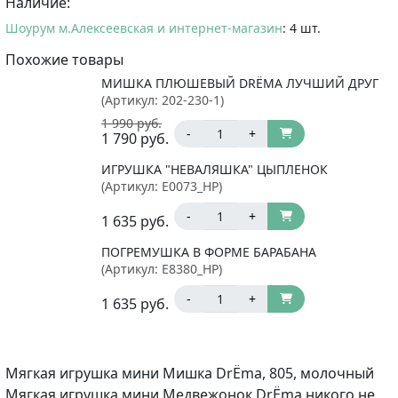
Наличие:
Шоурум м.Алексеевская и интернет-магазин
: 4 шт.
Похожие товары
МИШКА ПЛЮШЕВЫЙ DRЁMA ЛУЧШИЙ ДРУГ
(Артикул:
202-230-1
)
1 990
руб.
-
+
1 790
руб.
ИГРУШКА "НЕВАЛЯШКА" ЦЫПЛЕНОК
(Артикул:
E0073_HP
)
-
+
1 635
руб.
ПОГРЕМУШКА В ФОРМЕ БАРАБАНА
(Артикул:
E8380_HP
)
-
+
1 635
руб.
Мягкая игрушка мини Мишка DrЁma, 805, молочный
Мягкая игрушка мини Медвежонок DrЁma никого не