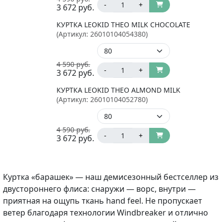
-
+
3 672
руб.
КУРТКА LEOKID THEO MILK CHOCOLATE
(Артикул:
26010104054380
)
4 590
руб.
-
+
3 672
руб.
КУРТКА LEOKID THEO ALMOND MILK
(Артикул:
26010104052780
)
4 590
руб.
-
+
3 672
руб.
Куртка «барашек» — наш демисезонный бестселлер из
двустороннего флиса: снаружи — ворс, внутри —
приятная на ощупь ткань hand feel. Не пропускает
ветер благодаря технологии Windbreaker и отлично