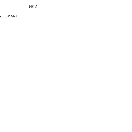
или
а:
зима