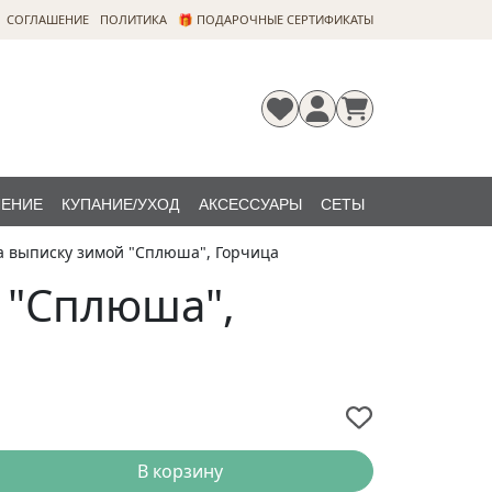
CОГЛАШЕНИЕ
ПОЛИТИКА
🎁 ПОДАРОЧНЫЕ СЕРТИФИКАТЫ
ЛЕНИЕ
КУПАНИЕ/УХОД
АКСЕССУАРЫ
СЕТЫ
 выписку зимой "Сплюша", Горчица
Регистрация
Забыли
НОВИНКИ
пароль?
 "Сплюша",
В корзину