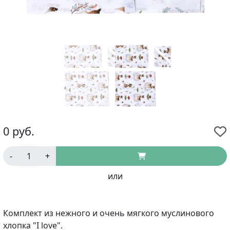
0
руб.
-
+
или
Комплект из нежного и очень мягкого муслинового
хлопка "I love".