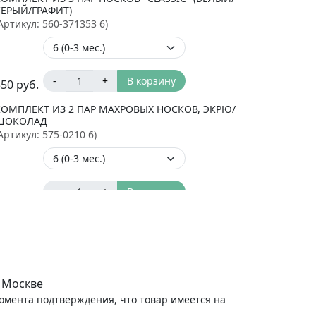
СЕРЫЙ/ГРАФИТ)
Артикул:
560-371353 6
)
-
+
В корзину
350
руб.
КОМПЛЕКТ ИЗ 2 ПАР МАХРОВЫХ НОСКОВ, ЭКРЮ/
ШОКОЛАД
Артикул:
575-0210 6
)
-
+
В корзину
350
руб.
КОМПЛЕКТ НОСКОВ "Я ЛЮБЛЮ МАМУ И ПАПУ",
ДЛЯ МАЛЬЧИКА
Артикул:
540-10-12
)
 Москве
момента подтверждения, что товар имеется на
-
+
В корзину
370
руб.