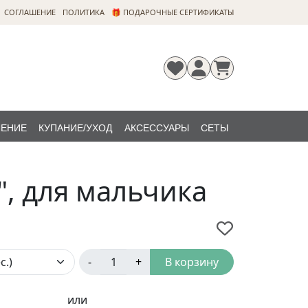
CОГЛАШЕНИЕ
ПОЛИТИКА
🎁 ПОДАРОЧНЫЕ СЕРТИФИКАТЫ
ЛЕНИЕ
КУПАНИЕ/УХОД
АКСЕССУАРЫ
СЕТЫ
Регистрация
Забыли
НОВИНКИ
пароль?
", для мальчика
-
+
В корзину
или