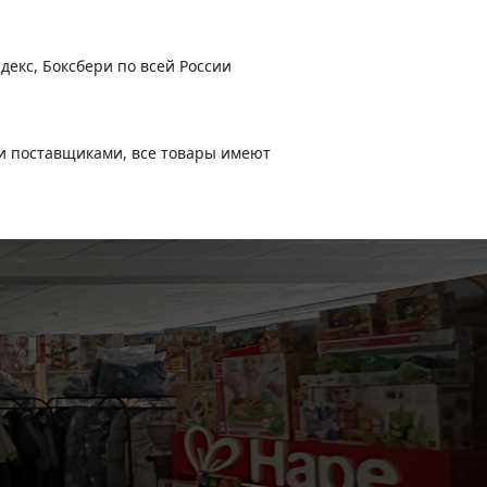
КОМПЛЕКТ НОСКОВ "Я ЛЮБЛЮ МАМУ И ПАПУ",
ДЛЯ ДЕВОЧКИ
Артикул:
550-8-10
)
декс, Боксбери по всей России
-
+
В корзину
и поставщиками, все товары имеют
370
руб.