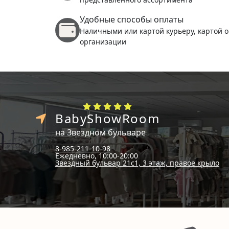
Удобные способы оплаты
Наличными или картой курьеру, картой о
организации
BabyShowRoom
на Звездном бульваре
8-985-211-10-98
Ежедневно, 10:00-20:00
Звездный бульвар 21с1, 3 этаж, правое крыло