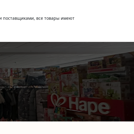
и поставщиками, все товары имеют
-
+
В корзину
 450
руб.
ФЛИСОВЫЙ КОМБИНЕЗОН MANSITA COMFI,
ГРАФИТ
Артикул:
023.075.1.GRHT 56
)
-
+
В корзину
 500
руб.
ОНВЕРТ FLAPPY. ГРАФИТ 2.0
Артикул:
02.070.GRHT.2
)
-
+
В корзину
 250
руб.