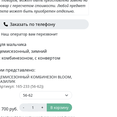
 товаров, может быть представлена замена на
овар с пересчетом стоимости. Любой предмет
лекта может быть приобретен отдельно.
Заказать по телефону
Наш оператор вам перезвонит
для мальчика
демисезонный, зимний
с комбинезоном, с конвертом
ии представлено:
ДЕМИСЕЗОННЫЙ КОМБИНЕЗОН BLOOM,
БАЗИЛИК
Артикул:
165-233 (56-62)
)
-
+
В корзину
 700
руб.