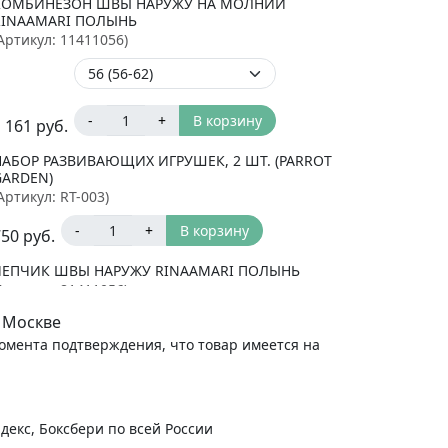
КОМБИНЕЗОН ШВЫ НАРУЖУ НА МОЛНИИ
RINAAMARI ПОЛЫНЬ
Артикул:
11411056
)
-
+
В корзину
 161
руб.
НАБОР РАЗВИВАЮЩИХ ИГРУШЕК, 2 ШТ. (PARROT
GARDEN)
Артикул:
RT-003
)
-
+
В корзину
750
руб.
ЧЕПЧИК ШВЫ НАРУЖУ RINAAMARI ПОЛЫНЬ
Артикул:
81411056
)
 Москве
момента подтверждения, что товар имеется на
-
+
В корзину
324
руб.
ШАПКА ДЕТСКАЯ ВЯЗАНАЯ (ДЕМИСЕЗОННАЯ)
MANSITA БОННИ. СИНИЙ
декс, Боксбери по всей России
Артикул:
07.066.NV 40-42
)