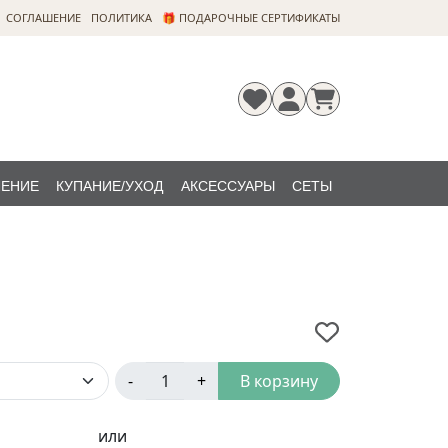
CОГЛАШЕНИЕ
ПОЛИТИКА
🎁 ПОДАРОЧНЫЕ СЕРТИФИКАТЫ
ЛЕНИЕ
КУПАНИЕ/УХОД
АКСЕССУАРЫ
СЕТЫ
Регистрация
Забыли
НОВИНКИ
пароль?
-
+
В корзину
или