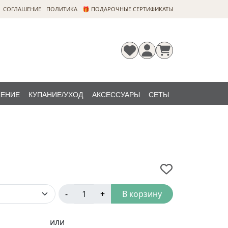
CОГЛАШЕНИЕ
ПОЛИТИКА
🎁 ПОДАРОЧНЫЕ СЕРТИФИКАТЫ
ЛЕНИЕ
КУПАНИЕ/УХОД
АКСЕССУАРЫ
СЕТЫ
Регистрация
Забыли
НОВИНКИ
пароль?
-
+
В корзину
или