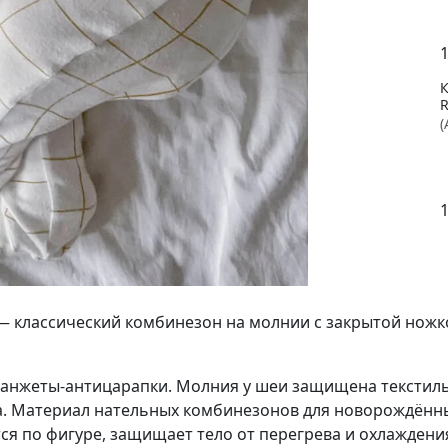
1
(
1
y — классический комбинезон на молнии с закрытой ножк
манжеты-антицарапки. Молния у шеи защищена текстиль
а. Материал нательных комбинезонов для новорождённы
я по фигуре, защищает тело от перегрева и охлаждения