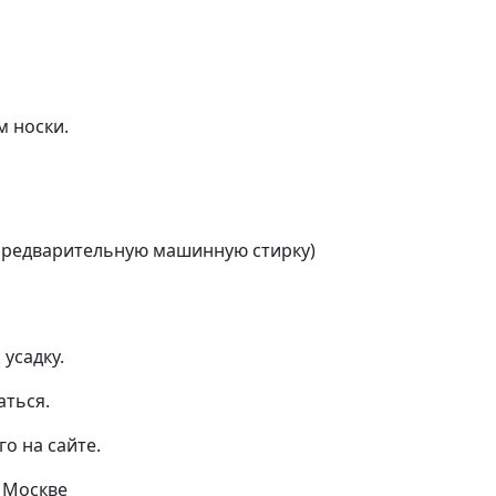
м носки.
 предварительную машинную стирку)
усадку.
аться.
о на сайте.
 Москве