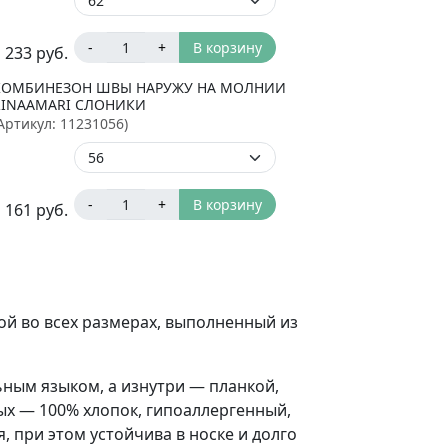
-
+
В корзину
 233
руб.
КОМБИНЕЗОН ШВЫ НАРУЖУ НА МОЛНИИ
RINAAMARI СЛОНИКИ
Артикул:
11231056
)
-
+
В корзину
 161
руб.
ой во всех размерах, выполненный из
ным языком, а изнутри — планкой,
х — 100% хлопок, гипоаллергенный,
, при этом устойчива в носке и долго