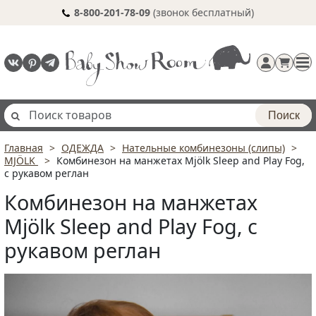
8-800-201-78-09
(звонок бесплатный)
Поиск
Главная
ОДЕЖДА
Нательные комбинезоны (слипы)
Регистрация
MJÖLK
Комбинезон на манжетах Mjölk Sleep and Play Fog,
п
с рукавом реглан
Комбинезон на манжетах
Mjölk Sleep and Play Fog, с
рукавом реглан