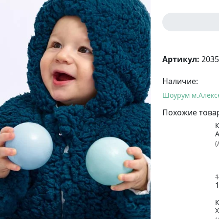
Артикул:
2035
Наличие:
Шоурум м.Алекс
Похожие това
(
1
1