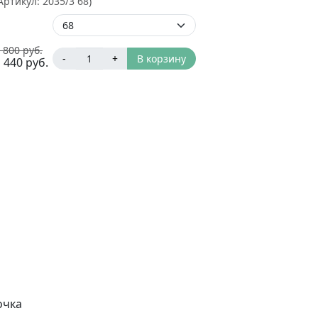
Артикул:
2035/3 68
)
 800
руб.
-
+
В корзину
 440
руб.
очка