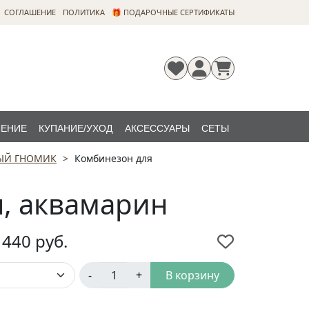
CОГЛАШЕНИЕ
ПОЛИТИКА
🎁 ПОДАРОЧНЫЕ СЕРТИФИКАТЫ
ЛЕНИЕ
КУПАНИЕ/УХОД
АКСЕССУАРЫ
СЕТЫ
ЫЙ ГНОМИК
Комбинезон для
Регистрация
Забыли
НОВИНКИ
пароль?
, аквамарин
 440
руб.
-
+
В корзину