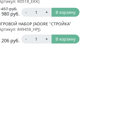
Артикул:
R0518_EKK
)
 457
руб.
-
+
В корзину
 980
руб.
ИГРОВОЙ НАБОР J’ADORE "СТРОЙКА"
Артикул:
849458_HPJ
)
-
+
В корзину
 206
руб.