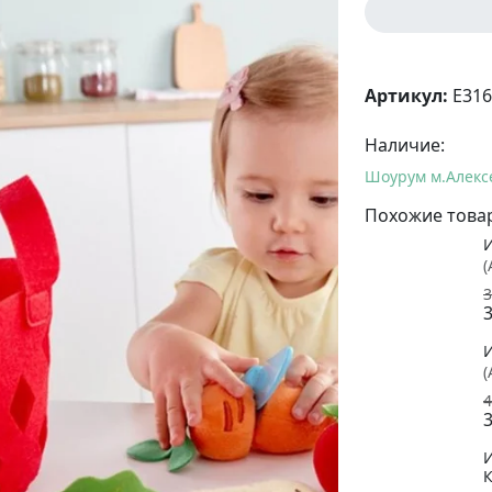
Артикул:
E31
Наличие:
Шоурум м.Алекс
Похожие това
(
3
3
(
4
3