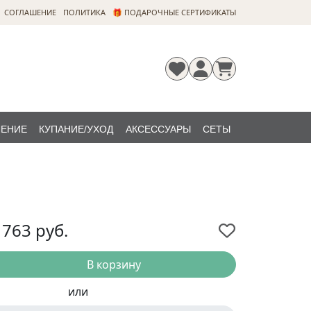
CОГЛАШЕНИЕ
ПОЛИТИКА
🎁 ПОДАРОЧНЫЕ СЕРТИФИКАТЫ
ЛЕНИЕ
КУПАНИЕ/УХОД
АКСЕССУАРЫ
СЕТЫ
Регистрация
Забыли
НОВИНКИ
пароль?
 763
руб.
В корзину
или