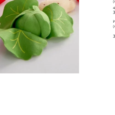
(
4
3
(
3