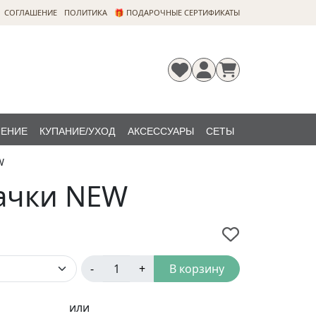
CОГЛАШЕНИЕ
ПОЛИТИКА
🎁 ПОДАРОЧНЫЕ СЕРТИФИКАТЫ
ЛЕНИЕ
КУПАНИЕ/УХОД
АКСЕССУАРЫ
СЕТЫ
W
Регистрация
Забыли
НОВИНКИ
пароль?
бачки NEW
-
+
В корзину
или