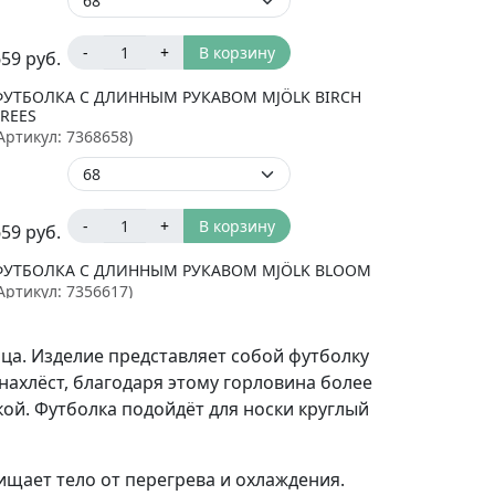
-
+
В корзину
659
руб.
ФУТБОЛКА С ДЛИННЫМ РУКАВОМ MJÖLK BIRCH
TREES
Артикул:
7368658
)
-
+
В корзину
659
руб.
ФУТБОЛКА С ДЛИННЫМ РУКАВОМ MJÖLK BLOOM
Артикул:
7356617
)
ца. Изделие представляет собой футболку
ахлёст, благодаря этому горловина более
-
+
В корзину
659
руб.
кой. Футболка подойдёт для носки круглый
ФУТБОЛКА С ДЛИННЫМ РУКАВОМ MJÖLK ЮЛА
Артикул:
7356620
)
ищает тело от перегрева и охлаждения.