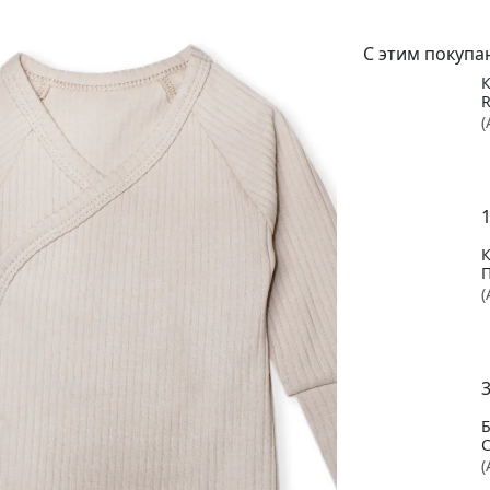
С этим покупа
(
1
(
3
(