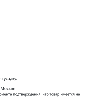
Артикул:
81210956
)
-
+
В корзину
324
руб.
ЧЕПЧИК ГНОМИК РУБЧИК СВЕТЛЫЙ КОФЕ
RINAAMARI
Артикул:
82210956
)
-
+
В корзину
324
руб.
РАСПАШОНКА НА КНОПКАХ RINAAMARI СВЕТЛЫЙ
КОФЕ, В РУБЧИК
 усадку.
Артикул:
44210962
)
 Москве
момента подтверждения, что товар имеется на
-
+
В корзину
659
руб.
ПОЛЗУНКИ ШВЫ НАРУЖУ РУБЧИК RINAAMARI