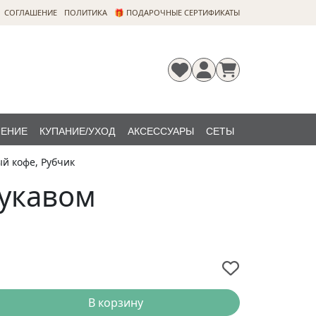
CОГЛАШЕНИЕ
ПОЛИТИКА
🎁 ПОДАРОЧНЫЕ СЕРТИФИКАТЫ
ЛЕНИЕ
КУПАНИЕ/УХОД
АКСЕССУАРЫ
СЕТЫ
й кофе, Рубчик
Регистрация
Забыли
НОВИНКИ
пароль?
рукавом
В корзину