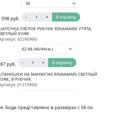
-
+
В корзину
 098
руб.
ШАПОЧКА УЗЕЛОК РУБЧИК RINAAMARI УТЯТА,
СВЕТЛЫЙ КОФЕ
Артикул:
85290966
)
-
+
В корзину
387
руб.
ШТАНИШКИ НА МАНЖЕТАХ RINAAMARI СВЕТЛЫЙ
КОФЕ, В РУБЧИК
Артикул:
61210968
)
я. Боди представлено в размерах с 56 по
-
+
В корзину
873
руб.
ЧЕПЧИК ШВЫ НАРУЖУ RINAAMARI СВЕТЛЫЙ
КОФЕ, В РУБЧИК