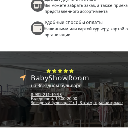
Вы можете забрать заказ, а также приеха
представленного ассортимента
Удобные способы оплаты
Наличными или картой курьеру, картой о
организации
BabyShowRoom
на Звездном бульваре
8-985-211-10-98
Ежедневно, 10:00-20:00
Звездный бульвар 21с1, 3 этаж, правое крыло