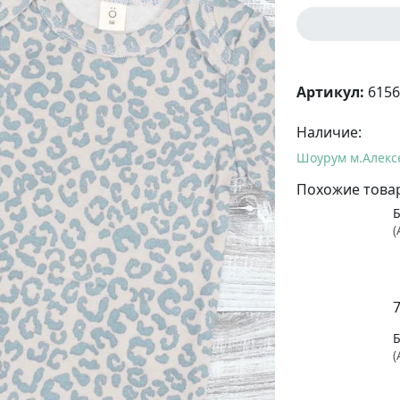
Артикул:
6156
Наличие:
Шоурум м.Алекс
Похожие това
(
(