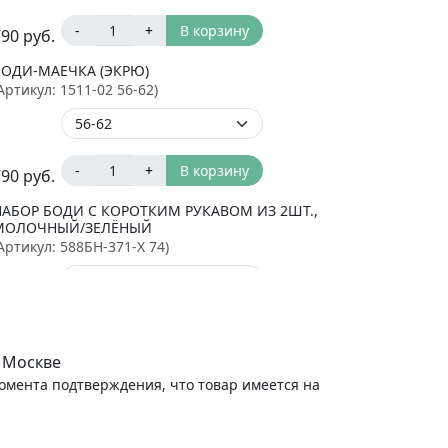
-
+
В корзину
790
руб.
БОДИ-МАЕЧКА (ЭКРЮ)
Артикул:
1511-02 56-62
)
-
+
В корзину
790
руб.
НАБОР БОДИ С КОРОТКИМ РУКАВОМ ИЗ 2ШТ.,
МОЛОЧНЫЙ/ЗЕЛЁНЫЙ
Артикул:
588БН-371-Х 74
)
-
+
В корзину
880
руб.
 Москве
момента подтверждения, что товар имеется на