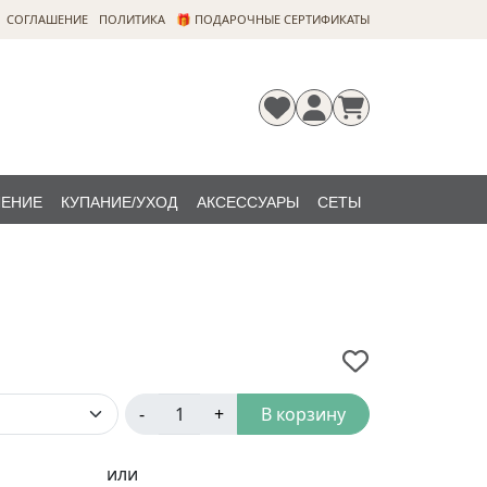
CОГЛАШЕНИЕ
ПОЛИТИКА
🎁 ПОДАРОЧНЫЕ СЕРТИФИКАТЫ
ЛЕНИЕ
КУПАНИЕ/УХОД
АКСЕССУАРЫ
СЕТЫ
Регистрация
Забыли
НОВИНКИ
пароль?
-
+
В корзину
или