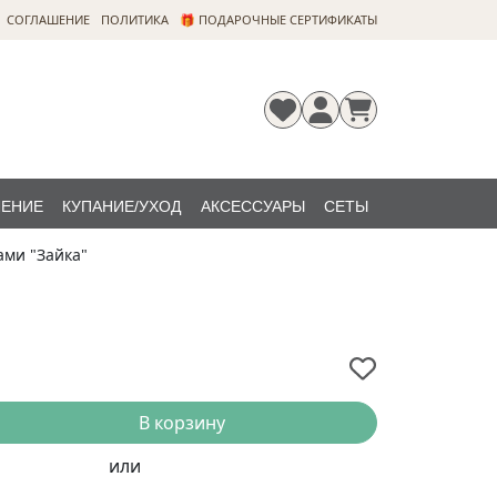
CОГЛАШЕНИЕ
ПОЛИТИКА
🎁 ПОДАРОЧНЫЕ СЕРТИФИКАТЫ
ЛЕНИЕ
КУПАНИЕ/УХОД
АКСЕССУАРЫ
СЕТЫ
ами "Зайка"
Регистрация
Забыли
НОВИНКИ
пароль?
В корзину
или