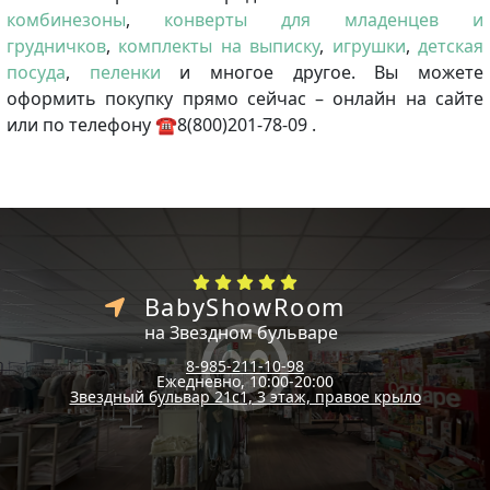
комбинезоны
,
конверты для младенцев и
грудничков
,
комплекты на выписку
,
игрушки
,
детская
посуда
,
пеленки
и многое другое. Вы можете
оформить покупку прямо сейчас – онлайн на сайте
или по телефону ☎8(800)201-78-09 .
BabyShowRoom
на Звездном бульваре
8-985-211-10-98
Ежедневно, 10:00-20:00
Звездный бульвар 21с1, 3 этаж, правое крыло